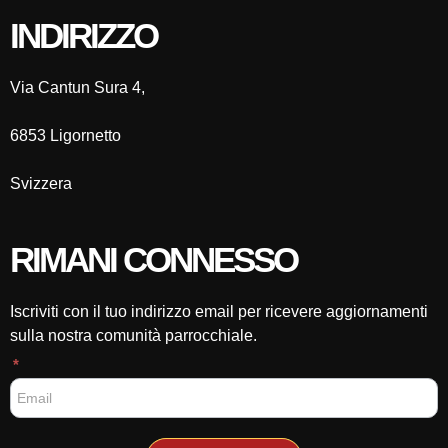
INDIRIZZO
Via Cantun Sura 4,
6853 Ligornetto
Svizzera
RIMANI CONNESSO
Iscriviti con il tuo indirizzo email per ricevere aggiornamenti
sulla nostra comunità parrocchiale.
F
*
o
o
t