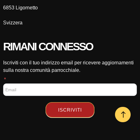
6853 Ligornetto
Svizzera
RIMANI CONNESSO
Iscriviti con il tuo indirizzo email per ricevere aggiornamenti
sulla nostra comunità parrocchiale.
F
*
o
o
t
e
ISCRIVITI
r
CLICK HERE