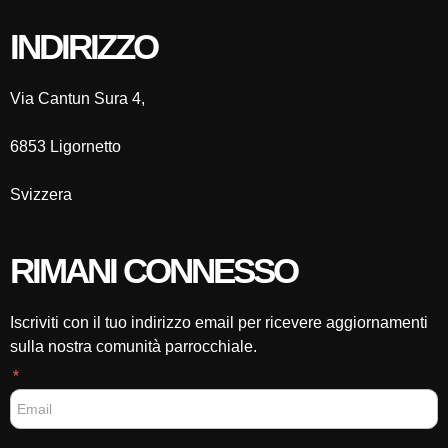
INDIRIZZO
Via Cantun Sura 4,
6853 Ligornetto
Svizzera
RIMANI CONNESSO
Iscriviti con il tuo indirizzo email per ricevere aggiornamenti
sulla nostra comunità parrocchiale.
F
*
o
o
t